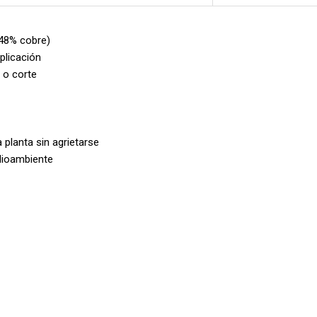
.48% cobre)
plicación
 o corte
 planta sin agrietarse
edioambiente