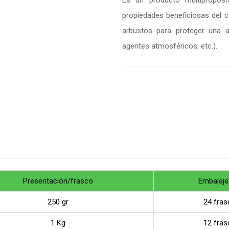
Es un producto multipropós
propiedades beneficiosas del c
arbustos para proteger una a
agentes atmosféricos, etc.).
Presentación/frasco
Embalaje
250 gr
24 fras
1 Kg
12 fras