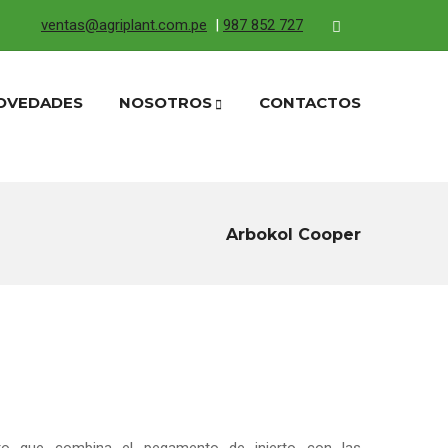
ventas@agriplant.com.pe
|
987 852 727
OVEDADES
NOSOTROS
CONTACTOS
Arbokol Cooper