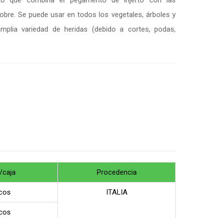
ito que combina el pegamento de injerto con las
obre. Se puede usar en todos los vegetales, árboles y
mplia variedad de heridas (debido a cortes, podas,
/caja
Procedencia
cos
ITALIA
cos