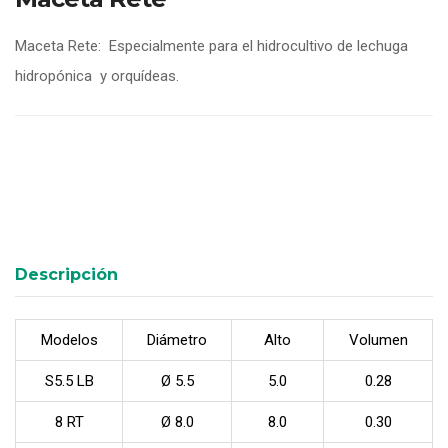
Maceta Rete: Especialmente para el hidrocultivo de lechuga
hidropónica y orquídeas.
Descripción
Modelos
Diámetro
Alto
Volumen
S5.5 LB
Ø 5.5
5.0
0.28
8 RT
Ø 8.0
8.0
0.30