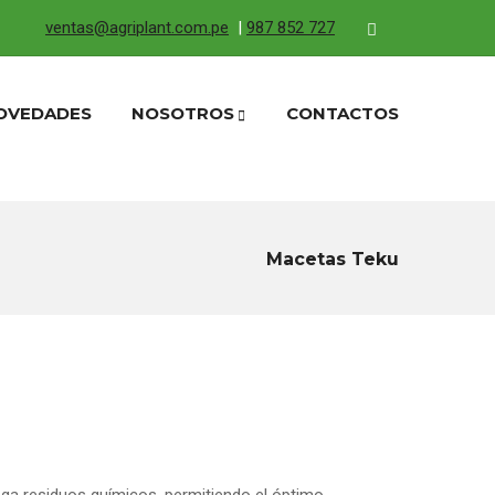
ventas@agriplant.com.pe
|
987 852 727
OVEDADES
NOSOTROS
CONTACTOS
Macetas Teku