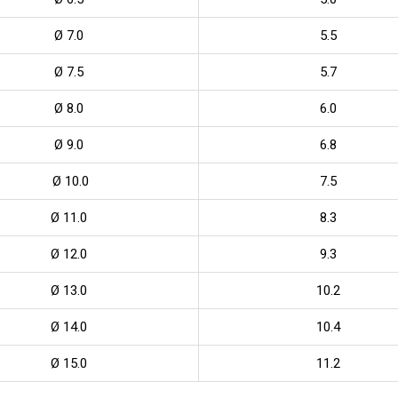
Ø 7.0
5.5
Ø 7.5
5.7
Ø 8.0
6.0
Ø 9.0
6.8
Ø 10.0
7.5
Ø 11.0
8.3
Ø 12.0
9.3
Ø 13.0
10.2
Ø 14.0
10.4
Ø 15.0
11.2