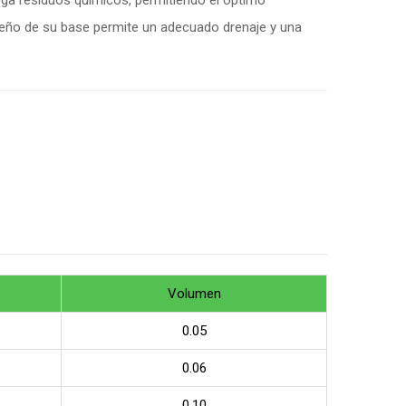
ga residuos químicos, permitiendo el óptimo
iseño de su base permite un adecuado drenaje y una
Volumen
0.05
0.06
0.10