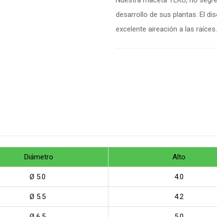
Nuestra maceta TEKU, no segre
desarrollo de sus plantas. El d
excelente aireación a las raíces.
Diámetro
Alto
Ø 5.0
4.0
Ø 5.5
4.2
Ø 6.5
5.0