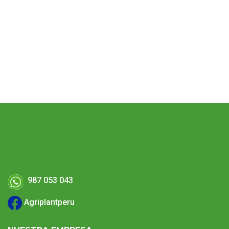
Etiquetas
Flowerstick – Varas De Bamboo
987 053 043
Agriplantperu