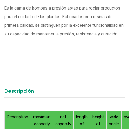
Es la gama de bombas a presión aptas para rociar productos
para el cuidado de las plantas. Fabricados con resinas de
primera calidad, se distinguen por la excelente funcionalidad en
su capacidad de mantener la presión, resistencia y duración.
Descripción
Description
maximun
net
length
height
wide
av
capacity
capacity
of
of
angle