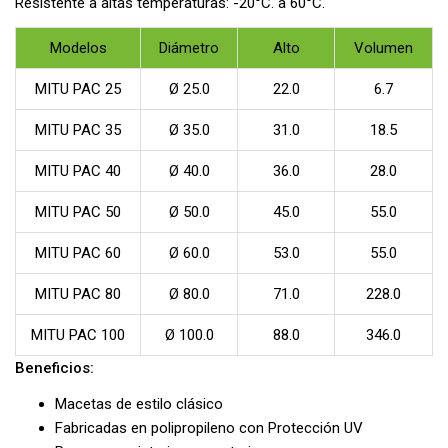
Resistente a altas temperaturas: -20°C. a 60°C.
Modelos
Diámetro
Alto
Volumen
MITU PAC 25
Ø 25.0
22.0
6.7
MITU PAC 35
Ø 35.0
31.0
18.5
MITU PAC 40
Ø 40.0
36.0
28.0
MITU PAC 50
Ø 50.0
45.0
55.0
MITU PAC 60
Ø 60.0
53.0
55.0
MITU PAC 80
Ø 80.0
71.0
228.0
MITU PAC 100
Ø 100.0
88.0
346.0
Beneficios:
Macetas de estilo clásico
Fabricadas en polipropileno con Protección UV